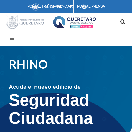
Chatbot
Facebook
Twitter
Instagram
Youtube
4422117070
PORTAL TRANSPARENCIA
PORTAL PRENSA
RHINO
Acude el nuevo edificio de
Seguridad
Ciudadana