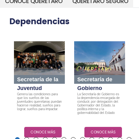
CONOCE QUERÉTARO
QUERÉTARO SEGURO
Dependencias
Secretaría de la
Secretaría de
Juventud
Gobierno
Genera las condiciones para
La Secretaría de Gobierno es
E
que los sueños de las
la dependencia encargada de
f
juventudes queretanas puedan
conducir, por delegación del
h
hacerse realidad, sueños para
Gobernador del Estado, la
y
lograr, sueños para impactar.
política interna y la
gobernabilidad del Estado
CONOCE MÁS
CONOCE MÁS